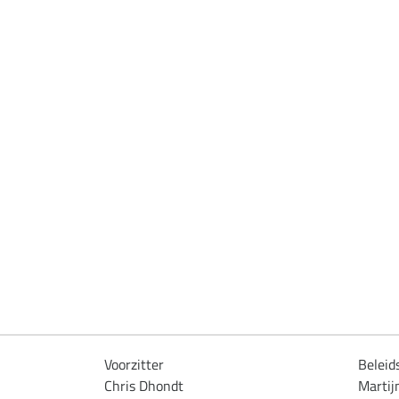
Voorzitter
Belei
Chris Dhondt
Marti