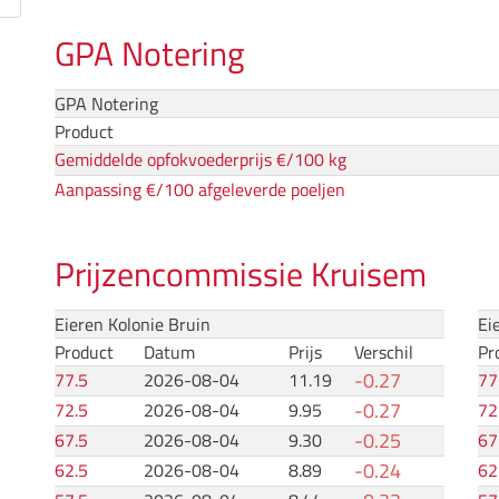
GPA Notering
GPA Notering
Product
Gemiddelde opfokvoederprijs €/100 kg
Aanpassing €/100 afgeleverde poeljen
Prijzencommissie Kruisem
Eieren Kolonie Bruin
Ei
Product
Datum
Prijs
Verschil
Pr
-0.27
77.5
2026-08-04
11.19
77
-0.27
72.5
2026-08-04
9.95
72
-0.25
67.5
2026-08-04
9.30
67
-0.24
62.5
2026-08-04
8.89
62