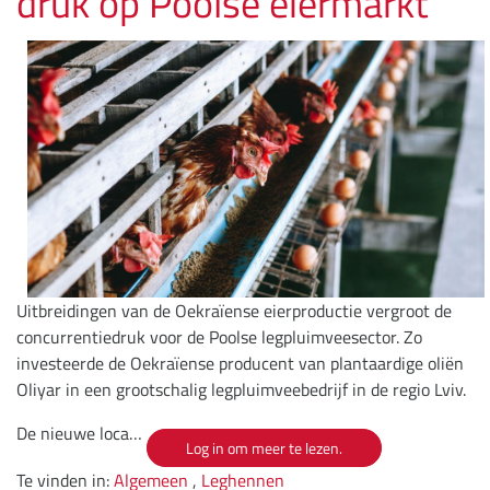
druk op Poolse eiermarkt
Uitbreidingen van de Oekraïense eierproductie vergroot de
concurrentiedruk voor de Poolse legpluimveesector. Zo
investeerde de Oekraïense producent van plantaardige oliën
Oliyar in een grootschalig legpluimveebedrijf in de regio Lviv.
De nieuwe loca…
Log in om meer te lezen.
Te vinden in:
Algemeen
,
Leghennen