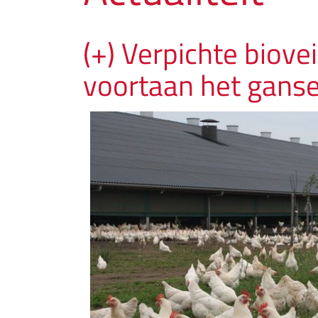
(+) Verpichte biove
voortaan het ganse