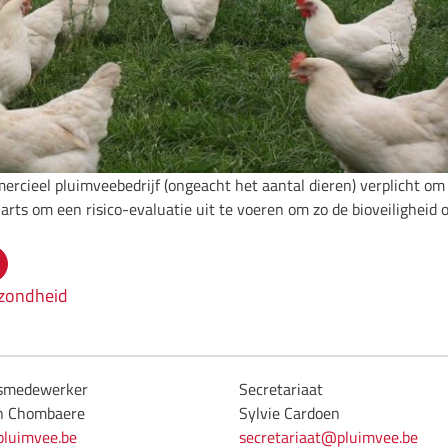
ercieel pluimveebedrijf (ongeacht het aantal dieren) verplicht om
enarts om een risico-evaluatie uit te voeren om zo de bioveiligheid 
zondheid
dsmedewerker
Secretariaat
jn Chombaere
Sylvie Cardoen
pluimvee.be
secretariaat@pluimvee.be