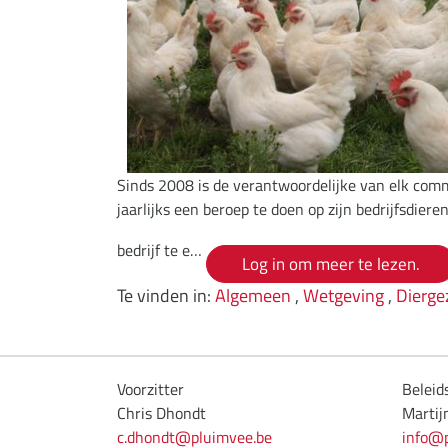
Sinds 2008 is de verantwoordelijke van elk comm
jaarlijks een beroep te doen op zijn bedrijfsdier
bedrijf te e…
Log in om meer te lezen.
Te vinden in:
Algemeen
,
Wetgeving
,
Dierge
Voorzitter
Belei
Chris Dhondt
Marti
c.dhondt@pluimvee.be
info@